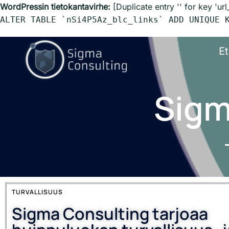
WordPressin tietokantavirhe:
[Duplicate entry '' for key 'url
ALTER TABLE `nSi4P5Az_blc_links` ADD UNIQUE 
Et
Sigm
TURVALLISUUS
Sigma Consulting tarjoaa