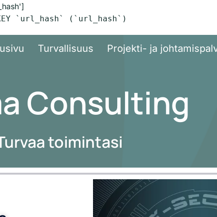
_hash']
KEY `url_hash` (`url_hash`)
usivu
Turvallisuus
Projekti- ja johtamispal
a Consulting
Turvaa toimintasi