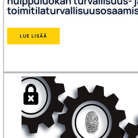
huippuluokan turvallisuus- j
toimitilaturvallisuusosaami
LUE LISÄÄ