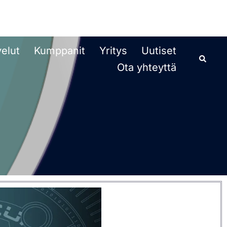
velut
Kumppanit
Yritys
Uutiset
Ota yhteyttä